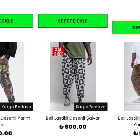
 EKLE
SEPETE EKLE
SE
Kargo Bedava
Kargo Bedava
eli Desenli Yarım
Beli Lastikli Desenli Şalvar
Beli Lastik
var
Yar
₺ 800.00
0.00
₺