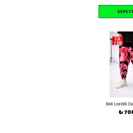
SEPETE
Beli Lastikli D
₺ 70