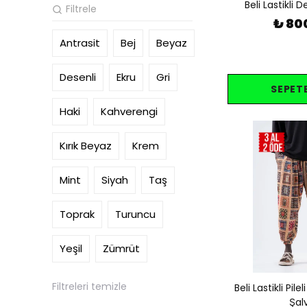
Beli Lastikli D
₺ 80
Antrasit
Bej
Beyaz
Desenli
Ekru
Gri
SEPETE
Haki
Kahverengi
Kırık Beyaz
Krem
Mint
Siyah
Taş
Toprak
Turuncu
Yeşil
Zümrüt
Filtreleri temizle
Beli Lastikli Pil
Şal