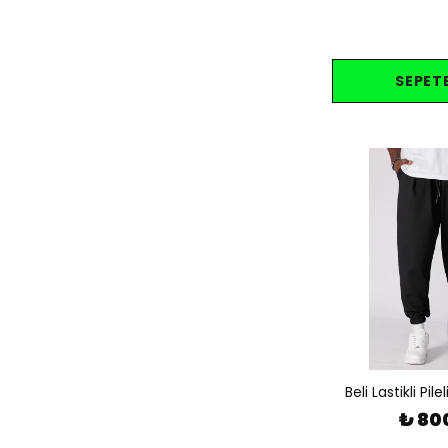
SEPETE
Beli Lastikli Pil
₺ 80