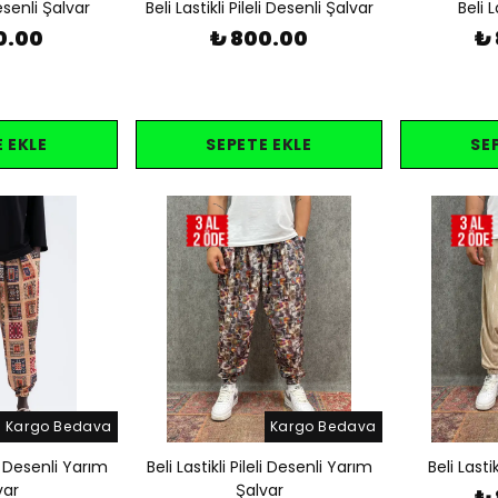
esenli Şalvar
Beli Lastikli Pileli Desenli Şalvar
Beli L
0.00
₺ 800.00
₺
 EKLE
SEPETE EKLE
SE
Kargo Bedava
Kargo Bedava
eli Desenli Yarım
Beli Lastikli Pileli Desenli Yarım
Beli Lasti
var
Şalvar
₺