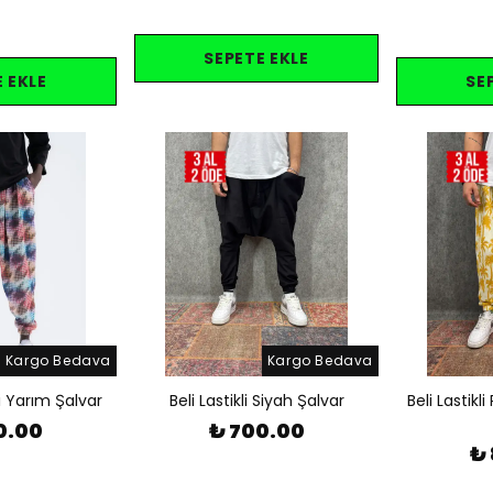
SEPETE EKLE
 EKLE
SE
Kargo Bedava
Kargo Bedava
eli Yarım Şalvar
Beli Lastikli Siyah Şalvar
Beli Lastikli
0.00
₺ 700.00
₺