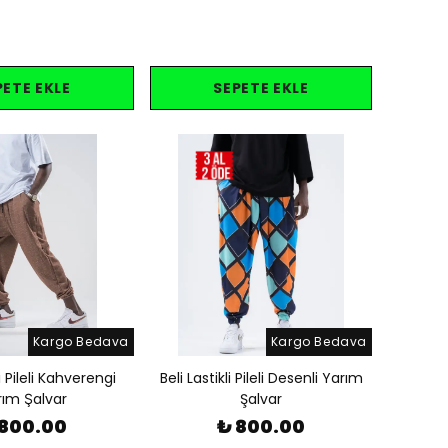
PETE EKLE
SEPETE EKLE
Kargo Bedava
Kargo Bedava
li Pileli Kahverengi
Beli Lastikli Pileli Desenli Yarım
ım Şalvar
Şalvar
 800.00
₺ 800.00