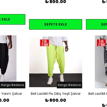
₺ 800.00
₺
 EKLE
SEPETE EKLE
SE
Kargo Bedava
Kargo Bedava
eli Yarım Şalvar
Beli Lastikli Pis Dikiş Yeşil Şalvar
Beli Lastikli
0.00
₺ 800.00
₺