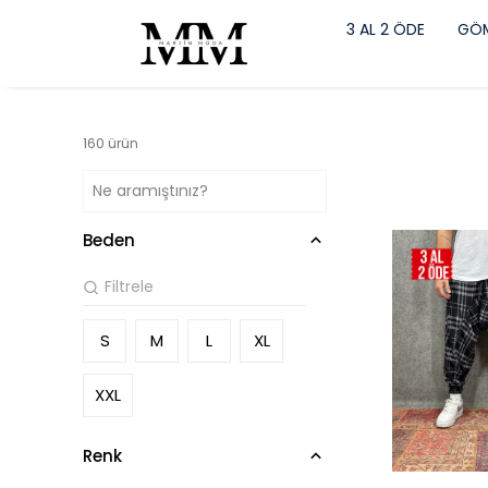
3 AL 2 ÖDE
GÖM
160
ürün
Beden
S
M
L
XL
XXL
Renk