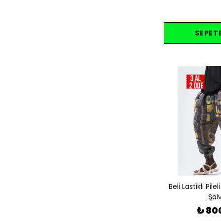
SEPETE
Beli Lastikli Pil
Şal
₺ 80