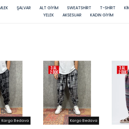
LEK
ŞALVAR
ALT GİYİM
SWEATSHİRT
T-SHİRT
K
YELEK
AKSESUAR
KADIN GİYİM
Kargo Bedava
Kargo Bedava