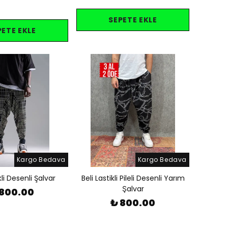
SEPETE EKLE
PETE EKLE
Kargo Bedava
Kargo Bedava
kli Desenli Şalvar
Beli Lastikli Pileli Desenli Yarım
Şalvar
 800.00
₺ 800.00