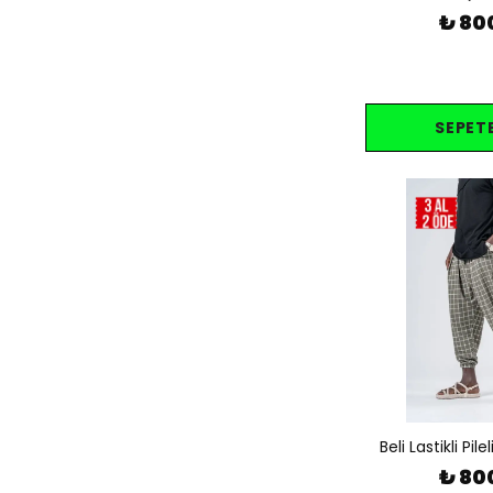
₺ 80
SEPETE
Beli Lastikli Pil
₺ 80