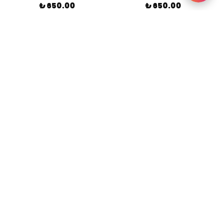
₺ 650.00
₺ 650.00
SEPETE EKLE
SEPETE EKLE
Kargo Bedava
Kargo Bedava
Oversize Apolet Katlamalı
Oversize Apolet Katlamalı
Pamuk Müslin Siyah Hakim
Pamuk Müslin Lacivert Hakim
Yaka Gömlek
Yaka Gömlek
₺ 900.00
₺ 900.00