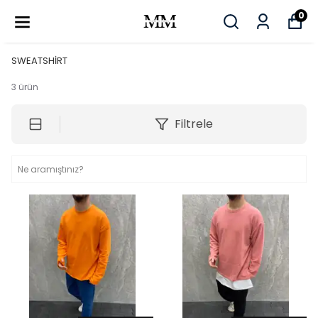
0
SWEATSHİRT
3
ürün
Filtrele