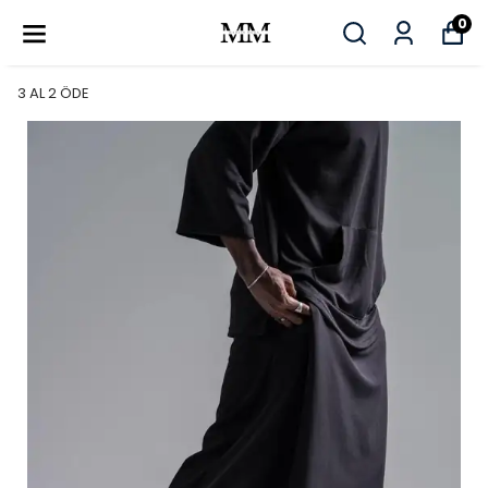
0
3 AL 2 ÖDE