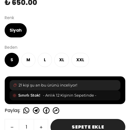
₺ 650.00
Renk
Siyah
Beden
S
M
L
XL
XXL
21 kişi şu an bu ürünü inceliyor!
Sınırlı Stok!
- Anlık 12 Kişinin Sepetinde -
Paylaş
:
SEPETE EKLE