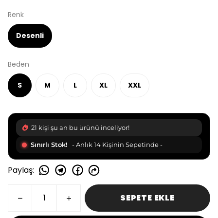
Renk
Desenli
Beden
S
M
L
XL
XXL
21 kişi şu an bu ürünü inceliyor!
Sınırlı Stok!
- Anlık 14 Kişinin Sepetinde -
Paylaş
:
SEPETE EKLE