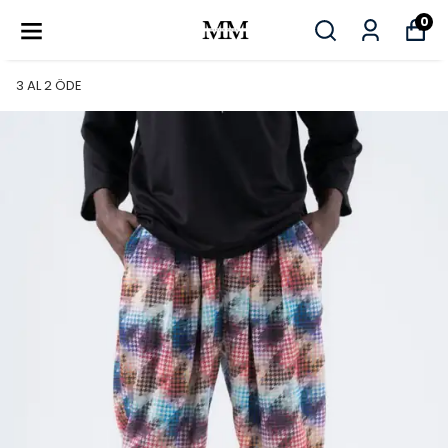
0
3 AL 2 ÖDE