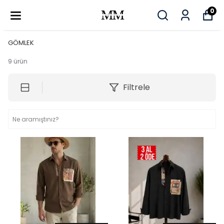
0
GÖMLEK
9
ürün
Filtrele