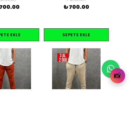
 700.00
₺ 700.00
PETE EKLE
SEPETE EKLE
📸
Kargo Bedava
Kargo Bedava
kli Çizgili Pamuk
Beli Lastikli Likralı Bürümcük
ma Pantolon
Kumaş Yazlık Desenli Jogger