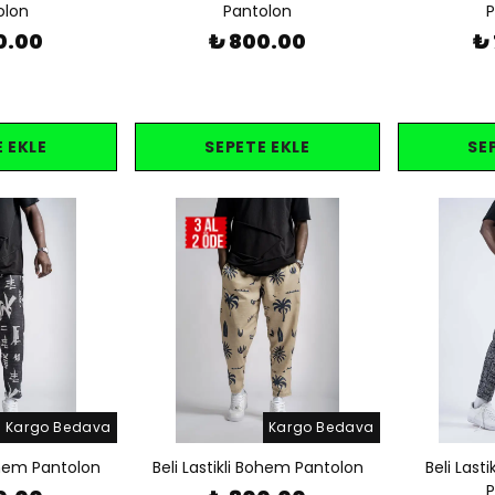
olon
Pantolon
P
0.00
₺ 800.00
₺
 EKLE
SEPETE EKLE
SE
Kargo Bedava
Kargo Bedava
Bohem Pantolon
Beli Lastikli Bohem Pantolon
Beli Last
P