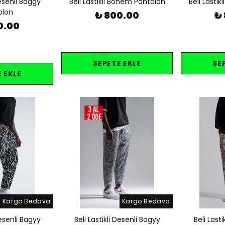
Desenli Baggy
Beli Lastikli Bohem Pantolon
Beli Lasti
olon
₺ 800.00
₺
0.00
SEPETE EKLE
SE
 EKLE
Kargo Bedava
Kargo Bedava
Desenli Bagyy
Beli Lastikli Desenli Bagyy
Beli Last