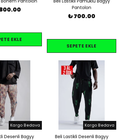
kli Bohem Pantolon
Beli Lastikli Pamuklu Bagyy
Pantolon
 800.00
₺ 700.00
PETE EKLE
SEPETE EKLE
Kargo Bedava
Kargo Bedava
ikli Desenli Bagyy
Beli Lastikli Desenli Bagyy