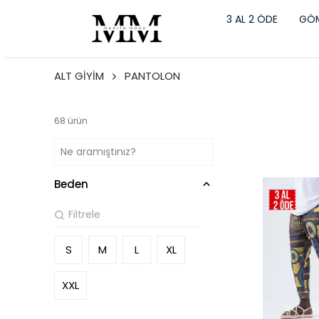
3 AL 2 ÖDE
GÖM
ALT GİYİM
PANTOLON
68
ürün
Beden
S
M
L
XL
XXL