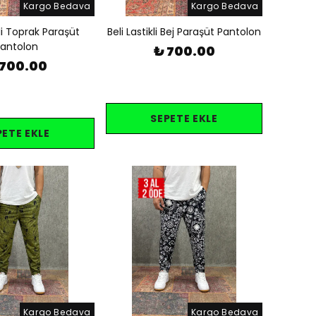
Kargo Bedava
Kargo Bedava
li Toprak Paraşüt
Beli Lastikli Bej Paraşüt Pantolon
antolon
₺ 700.00
 700.00
SEPETE EKLE
PETE EKLE
Kargo Bedava
Kargo Bedava