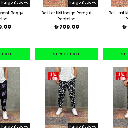
Kargo Bedava
Kargo Bedava
Desenli Baggy
Beli Lastikli İndigo Paraşüt
Beli Lastik
olon
Pantolon
P
0.00
₺ 700.00
₺
 EKLE
SEPETE EKLE
SE
Kargo Bedava
Kargo Bedava