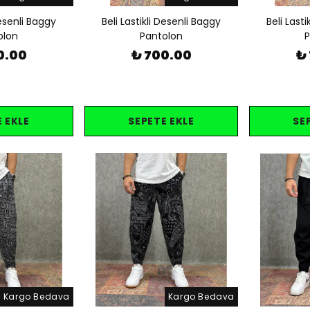
Desenli Baggy
Beli Lastikli Desenli Baggy
Beli Last
olon
Pantolon
P
0.00
₺ 700.00
₺
 EKLE
SEPETE EKLE
SE
Kargo Bedava
Kargo Bedava