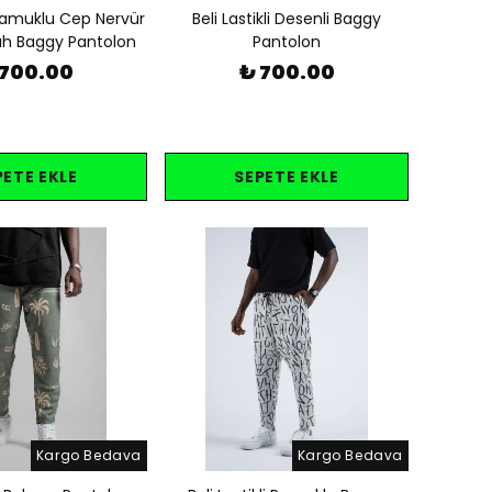
 Pamuklu Cep Nervür
Beli Lastikli Desenli Baggy
yah Baggy Pantolon
Pantolon
 700.00
₺ 700.00
PETE EKLE
SEPETE EKLE
Kargo Bedava
Kargo Bedava