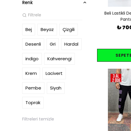
Renk
Beli Lastikli 
Pant
₺ 70
Bej
Beyaz
Çizgili
Desenli
Gri
Hardal
SEPETE
indigo
Kahverengi
Krem
Lacivert
Pembe
Siyah
Toprak
Filtreleri temizle