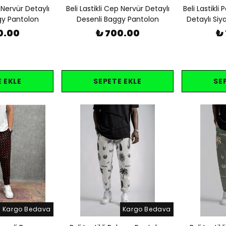
 Nervür Detaylı
Beli Lastikli Cep Nervür Detaylı
Beli Lastikli
gy Pantolon
Desenli Baggy Pantolon
Detaylı Si
0.00
₺ 700.00
₺
 EKLE
SEPETE EKLE
SE
Kargo Bedava
Kargo Bedava