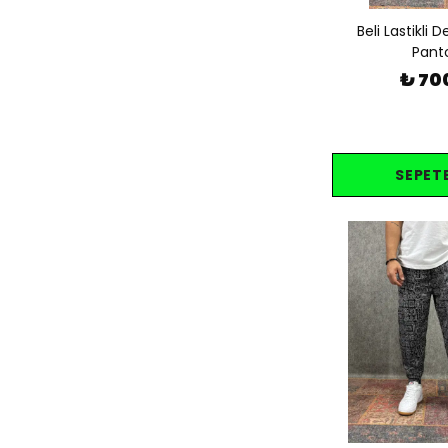
Beli Lastikli 
Pant
₺ 70
SEPETE