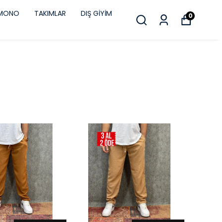
İMONO
TAKIMLAR
DIŞ GİYİM
0