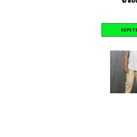
₺ 80
SEPETE
Beli Lastikli Cep
Bej Baggy