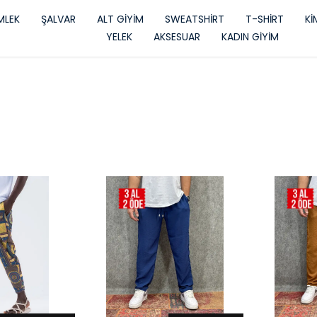
LEK
ŞALVAR
ALT GİYİM
SWEATSHİRT
T-SHİRT
K
YELEK
AKSESUAR
KADIN GİYİM