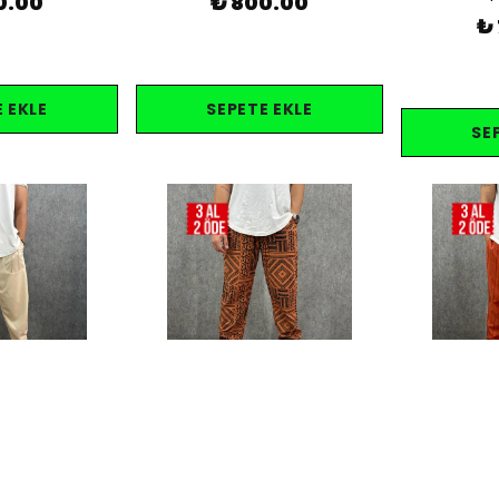
0.00
₺ 800.00
₺
 EKLE
SEPETE EKLE
SE
Kargo Bedava
Kargo Bedava
 Nervür Detaylı
Beli Lastikli Pamuk Dokuma
Beli Lasti
 Pantolon
Desenli Jogger
Doku