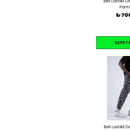
Beli Lastikli 
Pant
₺ 70
SEPETE
Beli Lastikli 