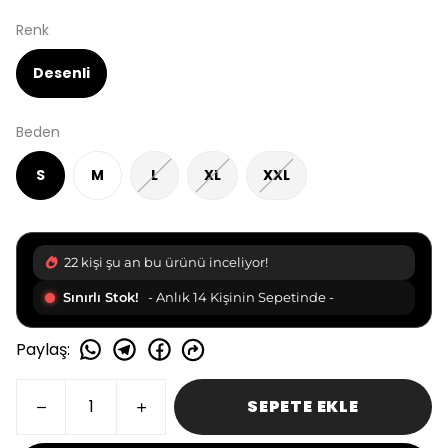
Renk
Desenli
Beden
S
M
L
XL
XXL
22 kişi şu an bu ürünü inceliyor!
Sınırlı Stok!
- Anlık 14 Kişinin Sepetinde -
Paylaş
:
SEPETE EKLE