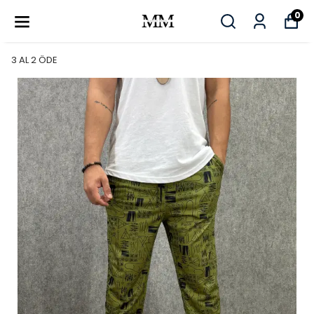
0
3 AL 2 ÖDE