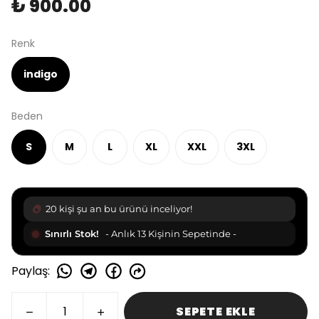
₺ 900.00
Renk
indigo
Beden
S
M
L
XL
XXL
3XL
20 kişi şu an bu ürünü inceliyor!
Sınırlı Stok!
- Anlık 13 Kişinin Sepetinde -
Paylaş
:
SEPETE EKLE