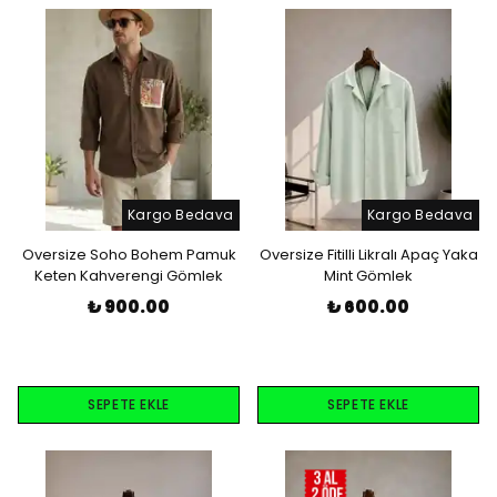
Kargo Bedava
Kargo Bedava
Oversize Soho Bohem Pamuk
Oversize Fitilli Likralı Apaç Yaka
Keten Kahverengi Gömlek
Mint Gömlek
₺ 900.00
₺ 600.00
SEPETE EKLE
SEPETE EKLE