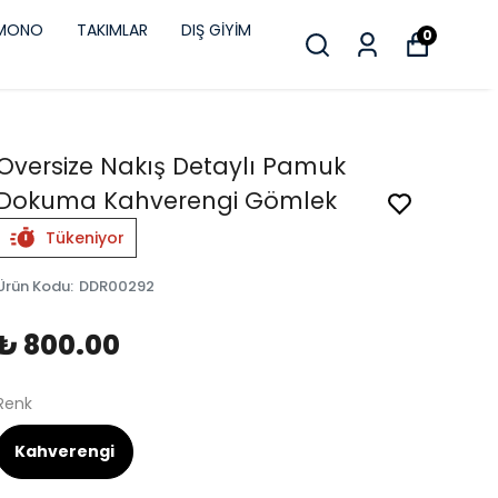
İMONO
TAKIMLAR
DIŞ GİYİM
0
Oversize Nakış Detaylı Pamuk
Dokuma Kahverengi Gömlek
Tükeniyor
Ürün Kodu
:
DDR00292
₺ 800.00
Renk
Kahverengi