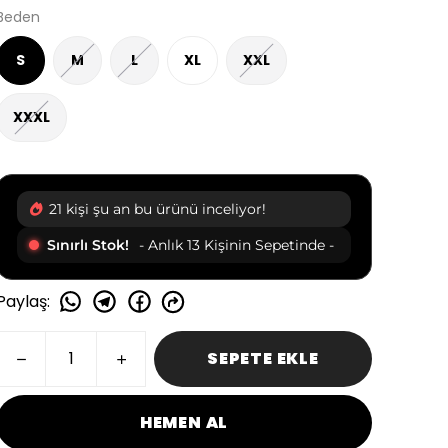
Beden
S
M
L
XL
XXL
XXXL
21 kişi şu an bu ürünü inceliyor!
Sınırlı Stok!
- Anlık 13 Kişinin Sepetinde -
Paylaş
:
SEPETE EKLE
HEMEN AL