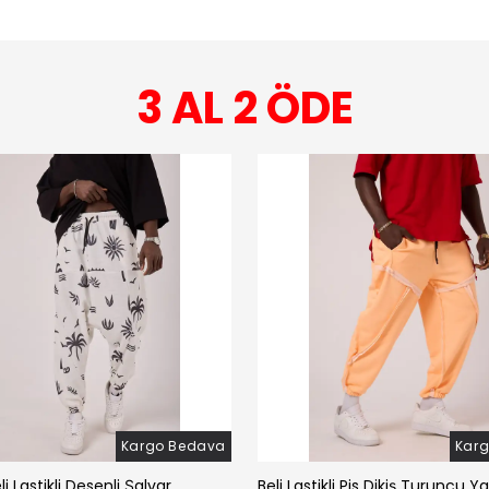
3 AL 2 ÖDE
Kargo Bedava
Kar
li Lastikli Desenli Şalvar
Beli Lastikli Pis Dikiş Turuncu Y