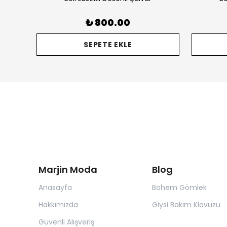
₺ 800.00
SEPETE EKLE
Marjin Moda
Blog
Anasayfa
Bohem Gömlek
Hakkımızda
Giysi Bakım Klavuzu
Güvenli Alışveriş