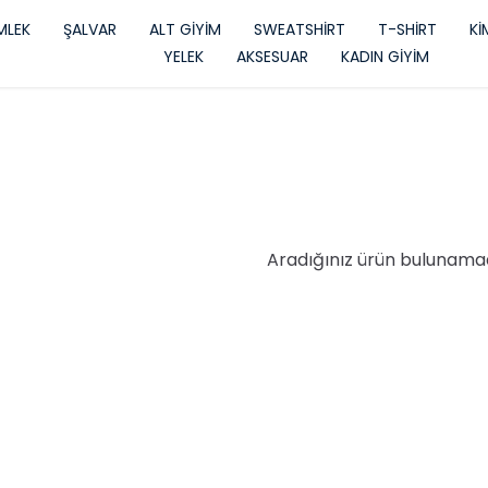
LEK
ŞALVAR
ALT GİYİM
SWEATSHİRT
T-SHİRT
K
YELEK
AKSESUAR
KADIN GİYİM
Aradığınız ürün bulunama