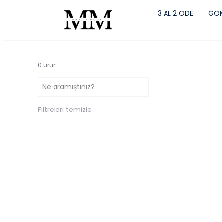
3 AL 2 ÖDE
GÖM
0
ürün
Filtreleri temizle