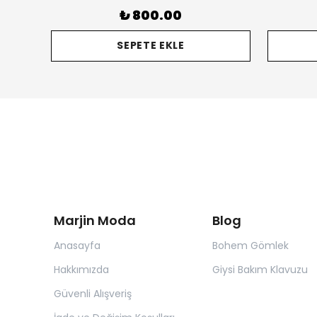
₺ 800.00
SEPETE EKLE
Marjin Moda
Blog
Anasayfa
Bohem Gömlek
Hakkımızda
Giysi Bakım Klavuzu
Güvenli Alışveriş