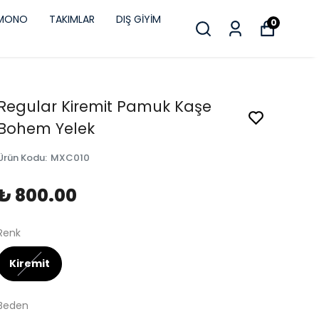
İMONO
TAKIMLAR
DIŞ GİYİM
0
Regular Kiremit Pamuk Kaşe
Bohem Yelek
Ürün Kodu
:
MXC010
₺ 800.00
Renk
Kiremit
Beden