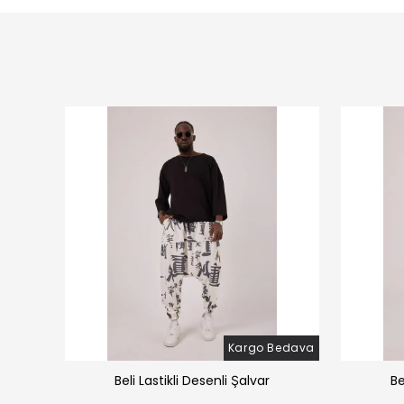
Bedava
Kargo Bedava
̧alvar
Beli Lastikli Desenli Şalvar
Be