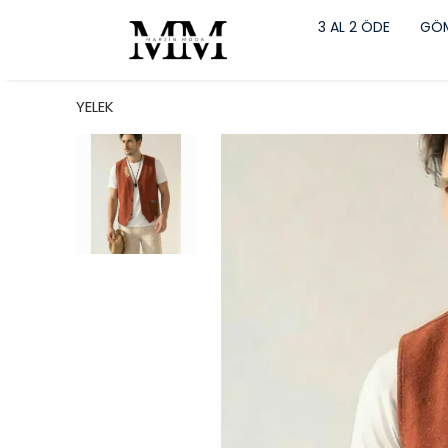
3 AL 2 ÖDE
GÖM
YELEK