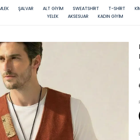
LEK
ŞALVAR
ALT GİYİM
SWEATSHİRT
T-SHİRT
K
YELEK
AKSESUAR
KADIN GİYİM