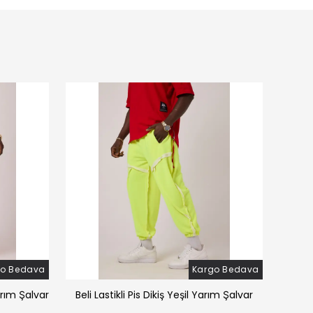
go Bedava
Kargo Bedava
arım Şalvar
Beli Lastikli Pis Dikiş Yeşil Yarım Şalvar
Beli 