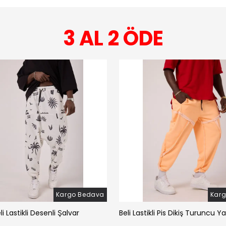
3 AL 2 ÖDE
Kargo Bedava
Kar
li Lastikli Desenli Şalvar
Beli Lastikli Pis Dikiş Turuncu Y