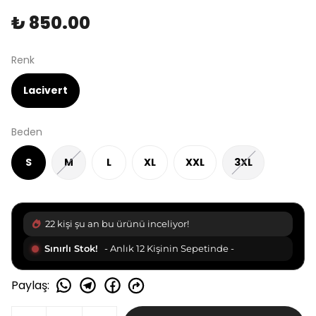
₺ 850.00
Renk
Lacivert
Beden
S
M
L
XL
XXL
3XL
22 kişi şu an bu ürünü inceliyor!
Sınırlı Stok!
- Anlık 12 Kişinin Sepetinde -
Paylaş
: