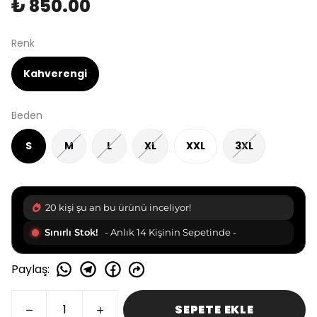
₺ 850.00
Renk
Kahverengi
Beden
S
M
L
XL
XXL
3XL
20 kişi şu an bu ürünü inceliyor!
Sınırlı Stok!
- Anlık 14 Kişinin Sepetinde -
Paylaş
:
SEPETE EKLE