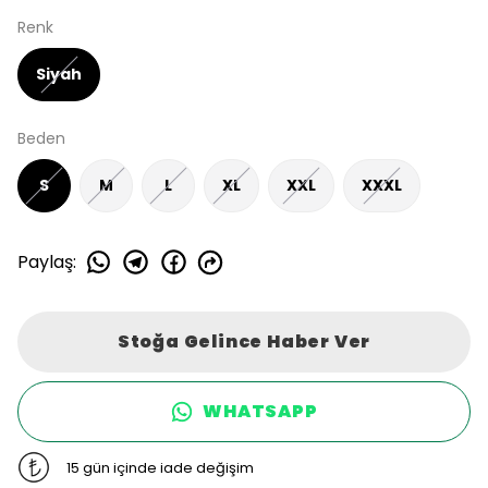
Renk
Siyah
Beden
S
M
L
XL
XXL
XXXL
Paylaş
:
Stoğa Gelince Haber Ver
WHATSAPP
15 gün içinde iade değişim