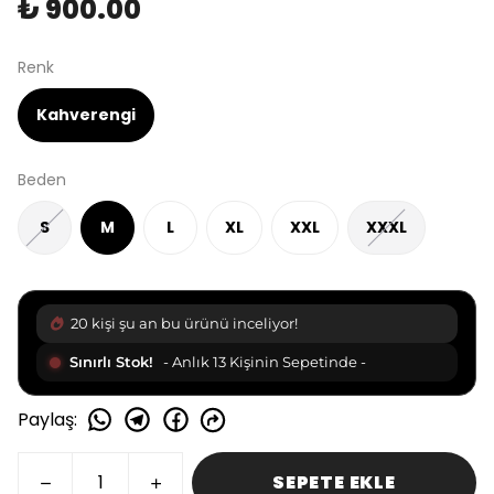
₺ 900.00
Renk
Kahverengi
Beden
S
M
L
XL
XXL
XXXL
22 kişi şu an bu ürünü inceliyor!
Sınırlı Stok!
- Anlık 13 Kişinin Sepetinde -
Paylaş
:
SEPETE EKLE