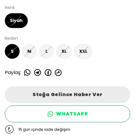
Renk
Siyah
Beden
S
M
L
XL
XXL
Paylaş
:
Stoğa Gelince Haber Ver
WHATSAPP
15 gün içinde iade değişim