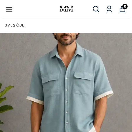
0
3 AL 2 ÖDE