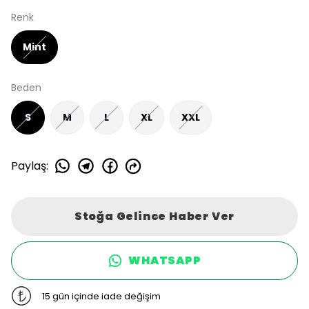
Renk
Mint
Beden
S
M
L
XL
XXL
Paylaş
:
Stoğa Gelince Haber Ver
WHATSAPP
15 gün içinde iade değişim