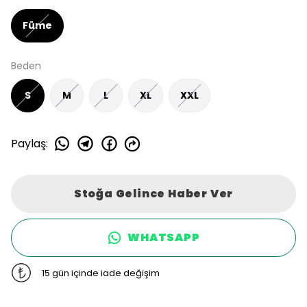
Füme
Beden
S
M
L
XL
XXL
Paylaş
:
Stoğa Gelince Haber Ver
WHATSAPP
15 gün içinde iade değişim