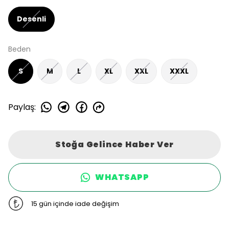
Desenli
Beden
S
M
L
XL
XXL
XXXL
Paylaş
:
Stoğa Gelince Haber Ver
WHATSAPP
15 gün içinde iade değişim