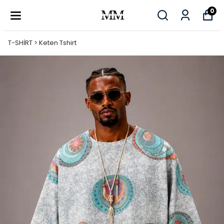
0
T-SHİRT > Keten Tshirt