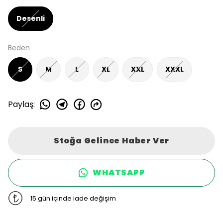
Desenli
Beden
S
M
L
XL
XXL
XXXL
Paylaş
:
Stoğa Gelince Haber Ver
WHATSAPP
15 gün içinde iade değişim