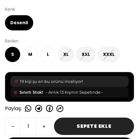
Renk
Desenli
Beden
S
M
L
XL
XXL
XXXL
21 kişi şu an bu ürünü inceliyor!
Sınırlı Stok!
- Anlık 14 Kişinin Sepetinde -
Paylaş
:
SEPETE EKLE