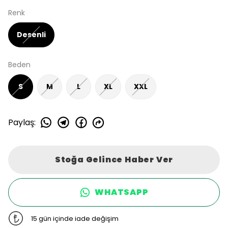
Renk
Desenli
Beden
S
M
L
XL
XXL
Paylaş
:
Stoğa Gelince Haber Ver
WHATSAPP
15 gün içinde iade değişim