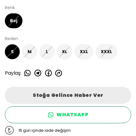
Renk
Bej
Beden
S
M
L
XL
XXL
XXXL
Paylaş
:
Stoğa Gelince Haber Ver
WHATSAPP
15 gün içinde iade değişim