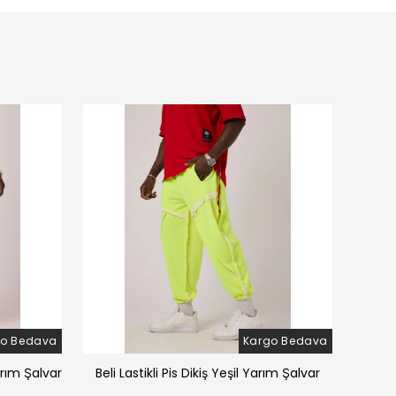
go Bedava
Kargo Bedava
arım Şalvar
Beli Lastikli Pis Dikiş Yeşil Yarım Şalvar
Beli 