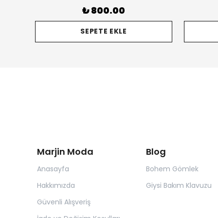
₺ 800.00
SEPETE EKLE
Marjin Moda
Blog
Anasayfa
Bohem Gömlek
Hakkımızda
Giysi Bakım Klavuzu
Güvenli Alışveriş