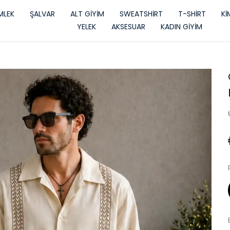
LEK
ŞALVAR
ALT GİYİM
SWEATSHİRT
T-SHİRT
K
YELEK
AKSESUAR
KADIN GİYİM