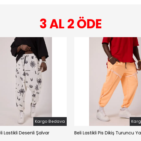
3 AL 2 ÖDE
Kargo Bedava
Kar
li Lastikli Desenli Şalvar
Beli Lastikli Pis Dikiş Turuncu Y