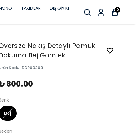
İMONO
TAKIMLAR
DIŞ GİYİM
0
Oversize Nakış Detaylı Pamuk
Dokuma Bej Gömlek
Ürün Kodu
:
DDR00203
₺ 800.00
Renk
Bej
Beden