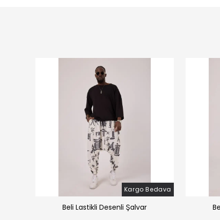
Bedava
Kargo Bedava
̧alvar
Beli Lastikli Desenli Şalvar
Be