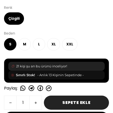
Renk
Çizgili
Beden
S
M
L
XL
XXL
21 kişi şu an bu ürünü inceliyor!
Sınırlı Stok!
- Anlık 13 Kişinin Sepetinde -
Paylaş
:
SEPETE EKLE