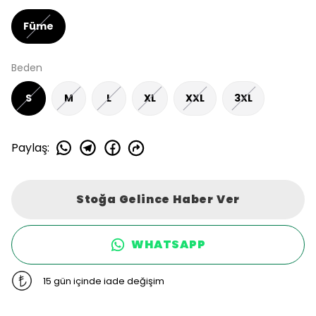
Füme
Beden
S
M
L
XL
XXL
3XL
Paylaş
:
Stoğa Gelince Haber Ver
WHATSAPP
15 gün içinde iade değişim