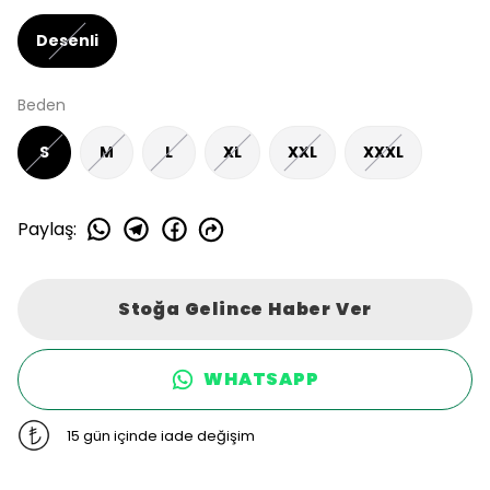
Desenli
Beden
S
M
L
XL
XXL
XXXL
Paylaş
:
Stoğa Gelince Haber Ver
WHATSAPP
15 gün içinde iade değişim