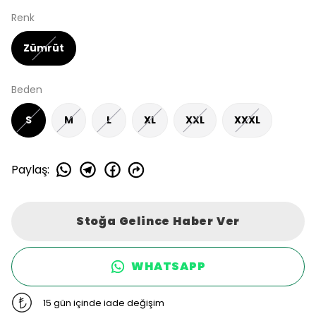
Renk
Zümrüt
Beden
S
M
L
XL
XXL
XXXL
Paylaş
:
Stoğa Gelince Haber Ver
WHATSAPP
15 gün içinde iade değişim