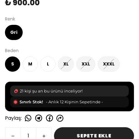
₺ 900.00
Renk
Gri
Beden
S
M
L
XL
XXL
XXXL
21 kişi şu an bu ürünü inceliyor!
Sınırlı Stok!
- Anlık 12 Kişinin Sepetinde -
Paylaş
:
SEPETE EKLE