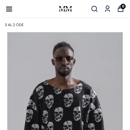
0
3 AL 2 ÖDE