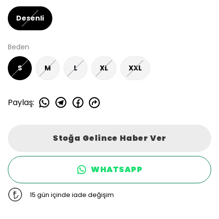
Desenli
Beden
S
M
L
XL
XXL
Paylaş
:
Stoğa Gelince Haber Ver
WHATSAPP
15 gün içinde iade değişim