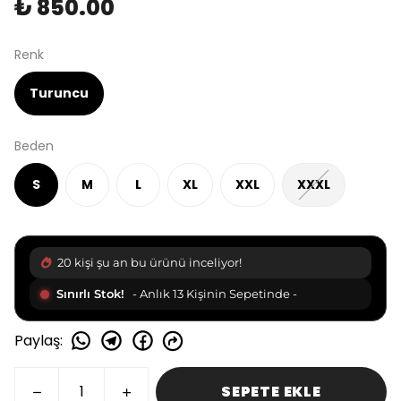
₺ 850.00
Renk
Turuncu
Beden
S
M
L
XL
XXL
XXXL
21 kişi şu an bu ürünü inceliyor!
Sınırlı Stok!
- Anlık 13 Kişinin Sepetinde -
Paylaş
:
SEPETE EKLE