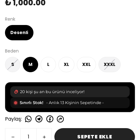
₺ 1,000.00
Renk
Desenli
Beden
S
M
L
XL
XXL
XXXL
20 kişi şu an bu ürünü inceliyor!
Sınırlı Stok!
- Anlık 13 Kişinin Sepetinde -
Paylaş
:
SEPETE EKLE