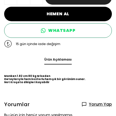
HEMEN AL
WHATSAPP
15 gün içinde iade değişim
Ürün Açıklaması
Manken 1.82 cm 80 kg M beden
Detaylarıyla hem konforlu hem şık bir görünüm sunar.
Not Kroşata dikişleri kayabilir
Yorumlar
Yorum Yap
Bu ürün için henüz yorum yapılmamış.