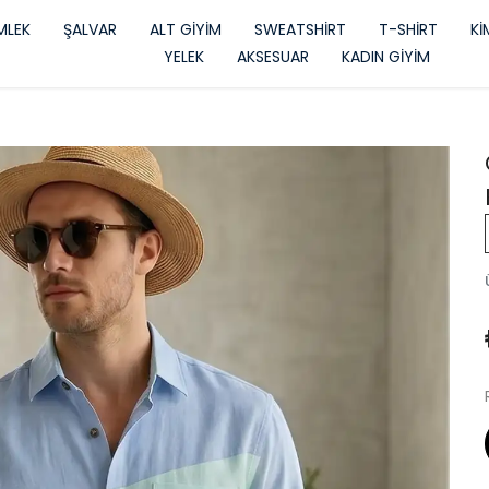
LEK
ŞALVAR
ALT GİYİM
SWEATSHİRT
T-SHİRT
K
YELEK
AKSESUAR
KADIN GİYİM