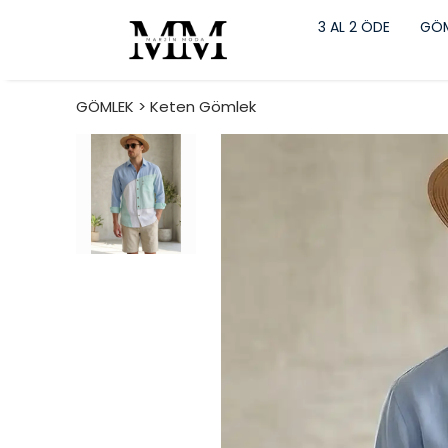
3 AL 2 ÖDE
GÖM
GÖMLEK > Keten Gömlek