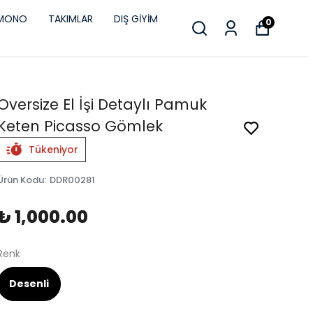
İMONO
TAKIMLAR
DIŞ GİYİM
0
Oversize El İşi Detaylı Pamuk
Keten Picasso Gömlek
Tükeniyor
Ürün Kodu
:
DDR00281
₺ 1,000.00
Renk
Desenli