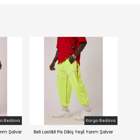
go Bedava
Kargo Bedava
arım Şalvar
Beli Lastikli Pis Dikiş Yeşil Yarım Şalvar
Beli 