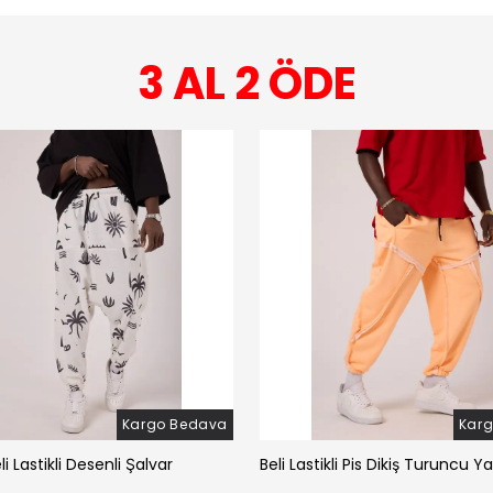
3 AL 2 ÖDE
Kargo Bedava
Kar
li Lastikli Desenli Şalvar
Beli Lastikli Pis Dikiş Turuncu Y