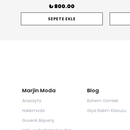
₺ 800.00
SEPETE EKLE
Marjin Moda
Blog
Anasayfa
Bohem Gömlek
Hakkımızda
Giysi Bakım Klavuzu
Güvenli Alışveriş