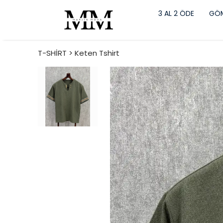
3 AL 2 ÖDE
GÖM
T-SHİRT > Keten Tshirt