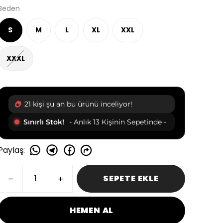
Beden
S
M
L
XL
XXL
XXXL
21 kişi şu an bu ürünü inceliyor!
Sınırlı Stok!
- Anlık 13 Kişinin Sepetinde -
Paylaş
:
SEPETE EKLE
HEMEN AL