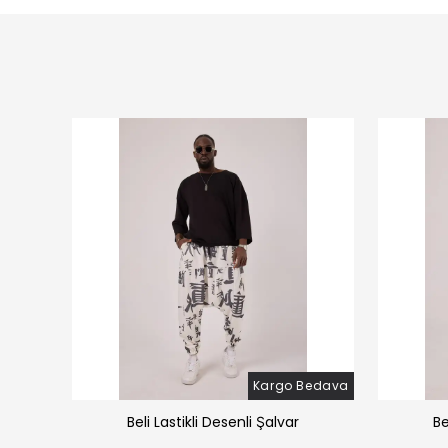
Bedava
Kargo Bedava
̧alvar
Beli Lastikli Desenli Şalvar
Be