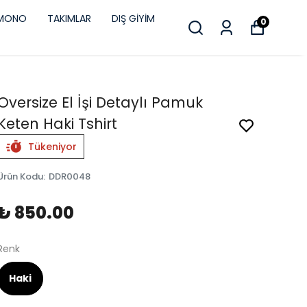
İMONO
TAKIMLAR
DIŞ GİYİM
0
Oversize El İşi Detaylı Pamuk
Keten Haki Tshirt
Tükeniyor
Ürün Kodu
:
DDR0048
₺ 850.00
Renk
Haki