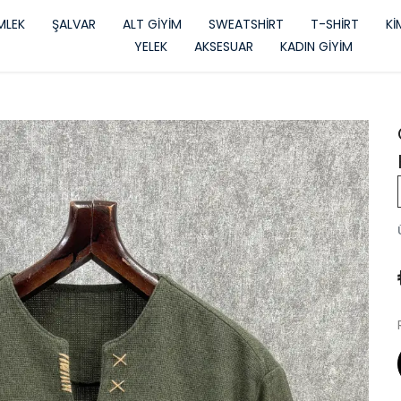
LEK
ŞALVAR
ALT GİYİM
SWEATSHİRT
T-SHİRT
K
YELEK
AKSESUAR
KADIN GİYİM