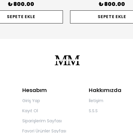
₺ 800.00
₺ 800.00
SEPETE EKLE
SEPETE EKLE
Hesabım
Hakkımızda
Giriş Yap
İletişim
Kayıt Ol
S.S.S
Siparişlerim Sayfası
Favori Ürünler Sayfası