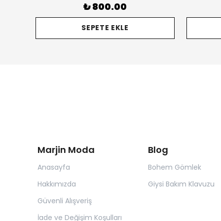
₺ 800.00
SEPETE EKLE
Marjin Moda
Blog
Anasayfa
Bohem Gömlek
Hakkımızda
Giysi Bakım Klavuzu
Güvenli Alışveriş
İade ve Değişim Koşulları