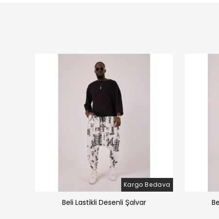
Bedava
Kargo Bedava
̧alvar
Beli Lastikli Desenli Şalvar
Be