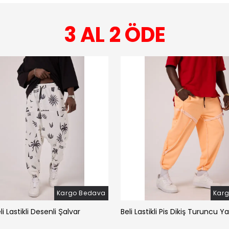
3 AL 2 ÖDE
Kargo Bedava
Kar
li Lastikli Desenli Şalvar
Beli Lastikli Pis Dikiş Turuncu Y