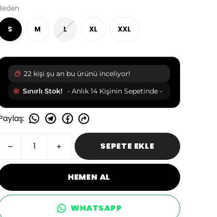
Beden
S
M
L
XL
XXL
22 kişi şu an bu ürünü inceliyor!
Sınırlı Stok!
- Anlık 14 Kişinin Sepetinde -
Paylaş
:
SEPETE EKLE
HEMEN AL
WHATSAPP