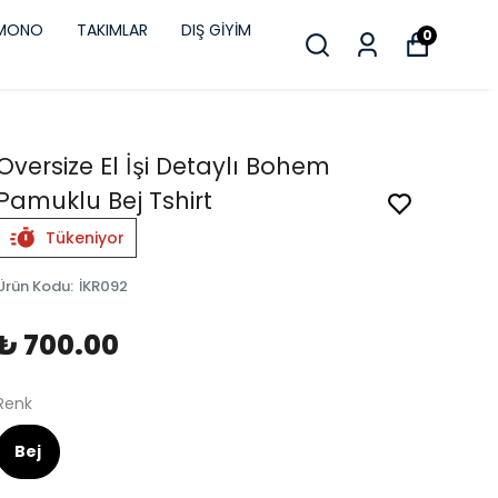
İMONO
TAKIMLAR
DIŞ GİYİM
0
Oversize El İşi Detaylı Bohem
Pamuklu Bej Tshirt
Tükeniyor
Ürün Kodu
:
İKR092
₺ 700.00
Renk
Bej