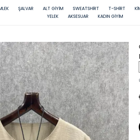
LEK
ŞALVAR
ALT GİYİM
SWEATSHİRT
T-SHİRT
K
YELEK
AKSESUAR
KADIN GİYİM