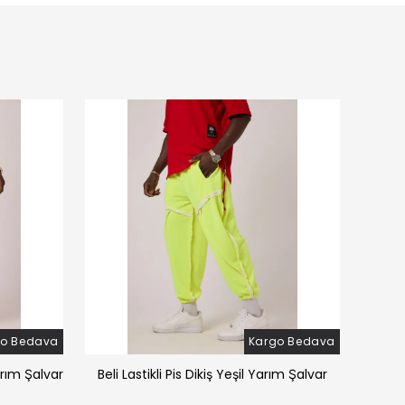
go Bedava
Kargo Bedava
arım Şalvar
Beli Lastikli Pis Dikiş Yeşil Yarım Şalvar
Beli 