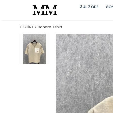
3 AL 2 ÖDE
GÖM
T-SHİRT > Bohem Tshirt