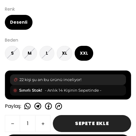
Renk
Desenli
Beden
S
M
L
XL
XXL
22 kişi şu an bu ürünü inceliyor!
Sınırlı Stok!
- Anlık 14 Kişinin Sepetinde -
Paylaş
:
SEPETE EKLE