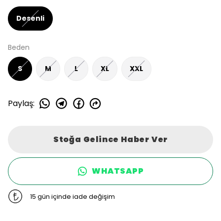
Desenli
Beden
S
M
L
XL
XXL
Paylaş
:
Stoğa Gelince Haber Ver
WHATSAPP
15 gün içinde iade değişim