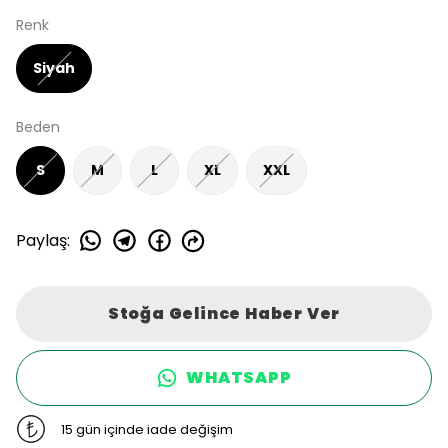
Renk
Siyah
Beden
S
M
L
XL
XXL
Paylaş
:
Stoğa Gelince Haber Ver
WHATSAPP
15 gün içinde iade değişim