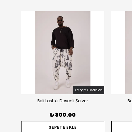
Bedava
Kargo Bedava
̧alvar
Beli Lastikli Desenli Şalvar
Be
₺ 800.00
SEPETE EKLE