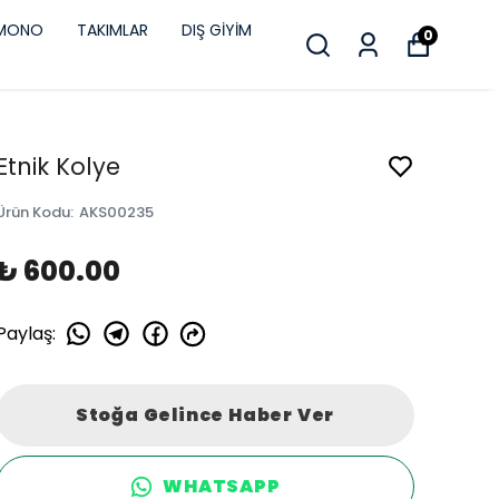
İMONO
TAKIMLAR
DIŞ GİYİM
0
Etnik Kolye
Ürün Kodu
:
AKS00235
₺ 600.00
Paylaş
:
Stoğa Gelince Haber Ver
WHATSAPP