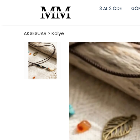
3 AL 2 ÖDE
GÖM
AKSESUAR > Kolye