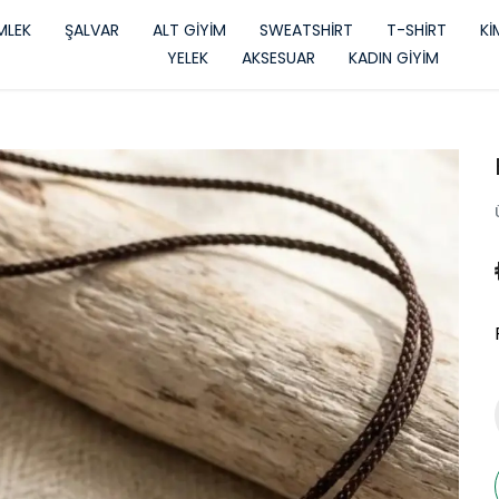
LEK
ŞALVAR
ALT GİYİM
SWEATSHİRT
T-SHİRT
K
YELEK
AKSESUAR
KADIN GİYİM