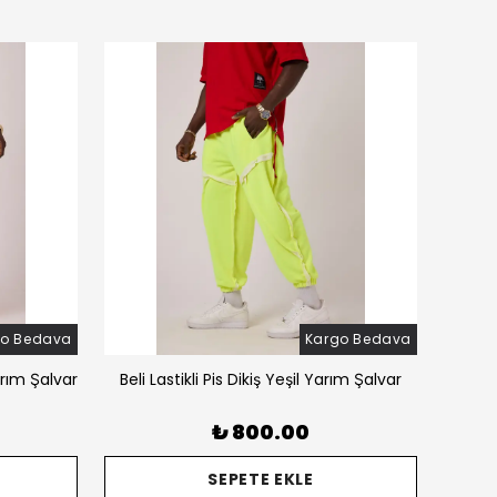
go Bedava
Kargo Bedava
arım Şalvar
Beli Lastikli Pis Dikiş Yeşil Yarım Şalvar
Beli 
₺ 800.00
SEPETE EKLE