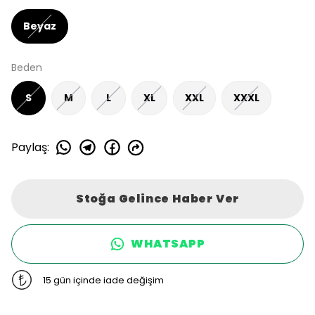
Beyaz
Beden
S
M
L
XL
XXL
XXXL
Paylaş
:
Stoğa Gelince Haber Ver
WHATSAPP
15 gün içinde iade değişim