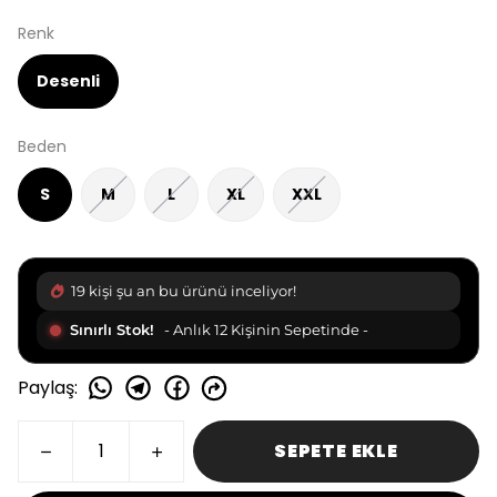
Renk
Desenli
Beden
S
M
L
XL
XXL
19 kişi şu an bu ürünü inceliyor!
Sınırlı Stok!
- Anlık 12 Kişinin Sepetinde -
Paylaş
:
SEPETE EKLE