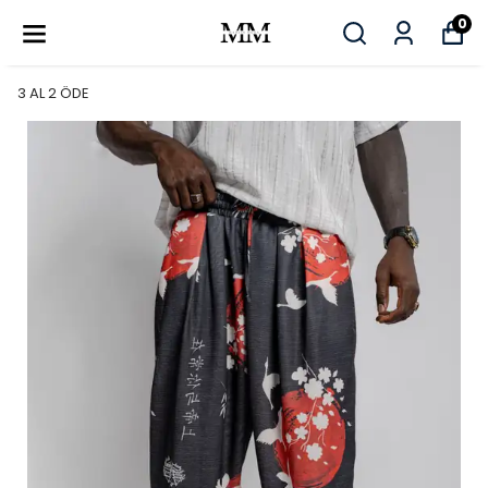
0
3 AL 2 ÖDE