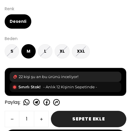
Renk
Desenli
Beden
S
M
L
XL
XXL
22 kişi şu an bu ürünü inceliyor!
Sınırlı Stok!
- Anlık 12 Kişinin Sepetinde -
Paylaş
:
SEPETE EKLE