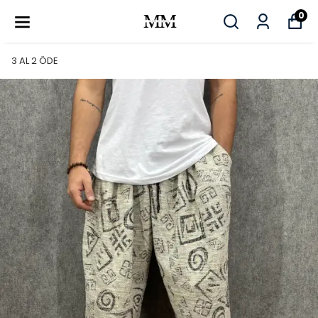
0
3 AL 2 ÖDE