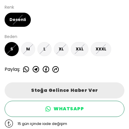
Renk
Desenli
Beden
S
M
L
XL
XXL
XXXL
Paylaş
:
Stoğa Gelince Haber Ver
WHATSAPP
15 gün içinde iade değişim