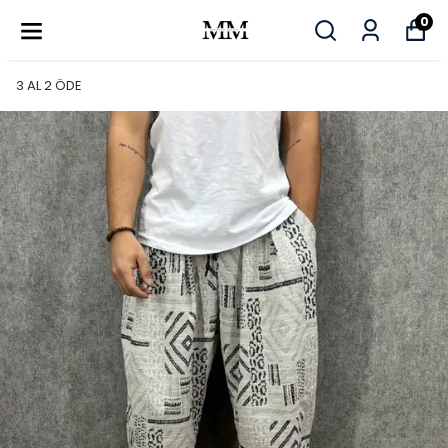
0
3 AL 2 ÖDE