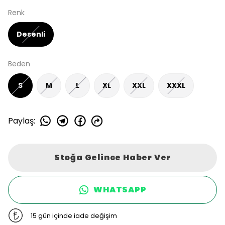
Renk
Desenli
Beden
S
M
L
XL
XXL
XXXL
Paylaş
:
Stoğa Gelince Haber Ver
WHATSAPP
15 gün içinde iade değişim