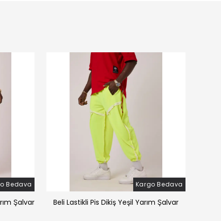
go Bedava
Kargo Bedava
arım Şalvar
Beli Lastikli Pis Dikiş Yeşil Yarım Şalvar
Beli 