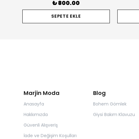
₺ 800.00
SEPETE EKLE
Marjin Moda
Blog
Anasayfa
Bohem Gömlek
Hakkımızda
Giysi Bakım Klavuzu
Güvenli Alışveriş
İade ve Değişim Koşulları