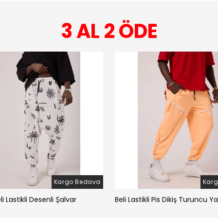
3 AL 2 ÖDE
Kargo Bedava
Kar
li Lastikli Desenli Şalvar
Beli Lastikli Pis Dikiş Turuncu Y