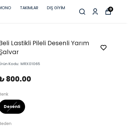
İMONO
TAKIMLAR
DIŞ GİYİM
0
Beli Lastikli Pileli Desenli Yarım
Şalvar
Ürün Kodu
:
MRX01065
₺ 800.00
Renk
Desenli
Beden