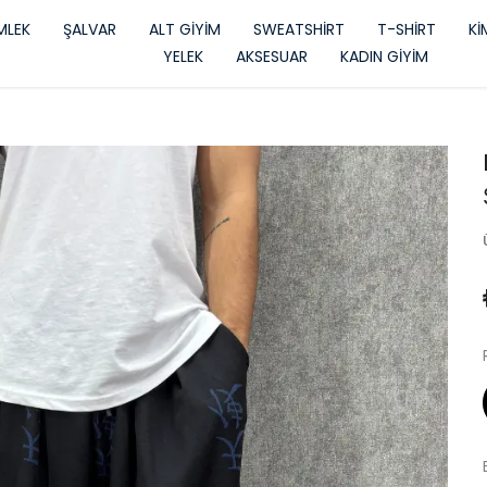
LEK
ŞALVAR
ALT GİYİM
SWEATSHİRT
T-SHİRT
K
YELEK
AKSESUAR
KADIN GİYİM