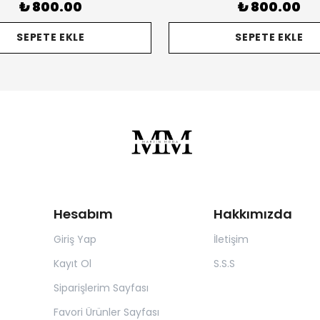
₺ 800.00
₺ 800.00
SEPETE EKLE
SEPETE EKLE
Hesabım
Hakkımızda
Giriş Yap
İletişim
Kayıt Ol
S.S.S
Siparişlerim Sayfası
Favori Ürünler Sayfası