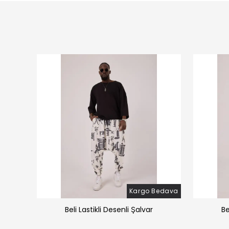
Bedava
Kargo Bedava
̧alvar
Beli Lastikli Desenli Şalvar
Be