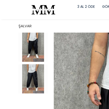
3 AL 2 ÖDE
GÖM
ŞALVAR