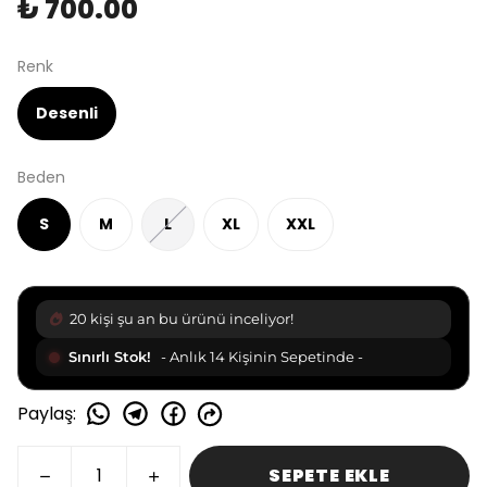
₺ 700.00
Renk
Desenli
Beden
S
M
L
XL
XXL
20 kişi şu an bu ürünü inceliyor!
Sınırlı Stok!
- Anlık 14 Kişinin Sepetinde -
Paylaş
:
SEPETE EKLE