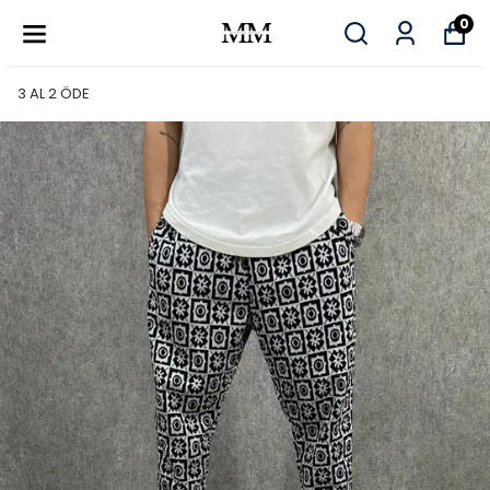
0
3 AL 2 ÖDE