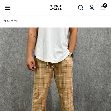
0
3 AL 2 ÖDE