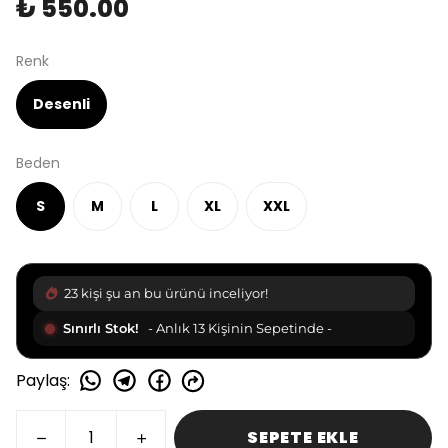
₺ 550.00
Renk
Desenli
Beden
S
M
L
XL
XXL
23 kişi şu an bu ürünü inceliyor!
Sınırlı Stok!
- Anlık 13 Kişinin Sepetinde -
Paylaş
:
SEPETE EKLE