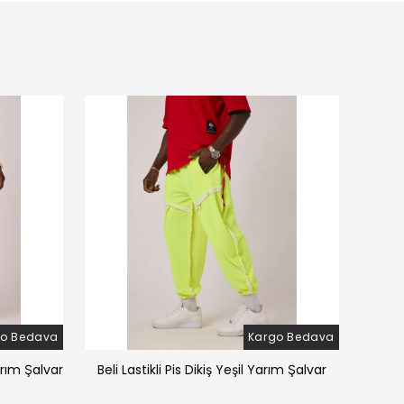
go Bedava
Kargo Bedava
arım Şalvar
Beli Lastikli Pis Dikiş Yeşil Yarım Şalvar
Beli 