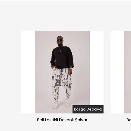
Bedava
Kargo Bedava
̧alvar
Beli Lastikli Desenli Şalvar
Be