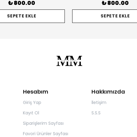
₺ 800.00
₺ 800.00
SEPETE EKLE
SEPETE EKLE
Hesabım
Hakkımızda
Giriş Yap
İletişim
Kayıt Ol
S.S.S
Siparişlerim Sayfası
Favori Ürünler Sayfası