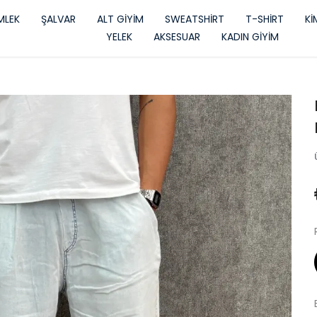
LEK
ŞALVAR
ALT GİYİM
SWEATSHİRT
T-SHİRT
K
YELEK
AKSESUAR
KADIN GİYİM