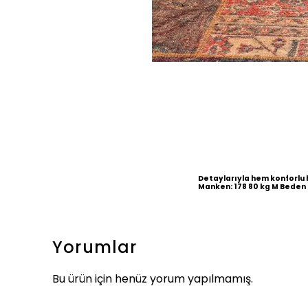
Detaylarıyla hem konforlu 
Manken: 178 80 kg M Beden
Yorumlar
Bu ürün için henüz yorum yapılmamış.