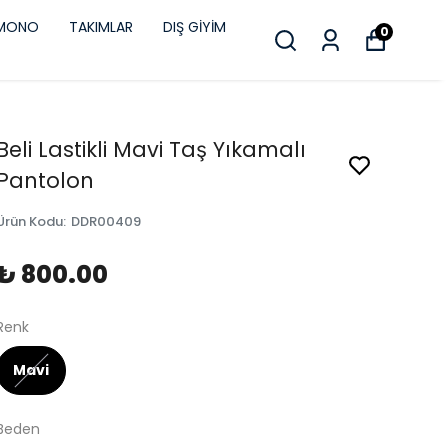
İMONO
TAKIMLAR
DIŞ GİYİM
0
Beli Lastikli Mavi Taş Yıkamalı
Pantolon
Ürün Kodu
:
DDR00409
₺ 800.00
Renk
Mavi
Beden