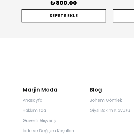
₺ 800.00
SEPETE EKLE
Marjin Moda
Blog
Anasayfa
Bohem Gömlek
Hakkımızda
Giysi Bakım Klavuzu
Güvenli Alışveriş
İade ve Değişim Koşulları