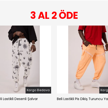
3 AL 2 ÖDE
Kargo Bedava
Kar
li Lastikli Desenli Şalvar
Beli Lastikli Pis Dikiş Turuncu Y